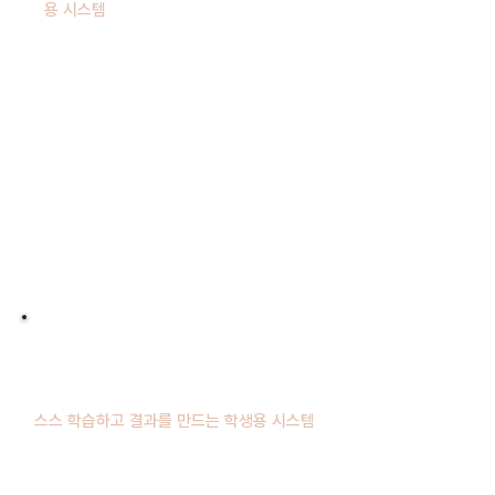
용 시스템
º 학생별 사전·진도·평가 자동 처방
º 실시간 학습 진행률·이해도 모니터
º 결손 큐브 추적 + 보강 콘텐츠 처방
º 종합 리포트 자동 생성·발송
← 결손 회복 데이터
← 학습 결과 · 이해도
FOR STUDENTS
하와이클래쓰
스스 학습하고 결과를 만드는 학생용 시스템
º 사전 학습 + 단원 진입 준비