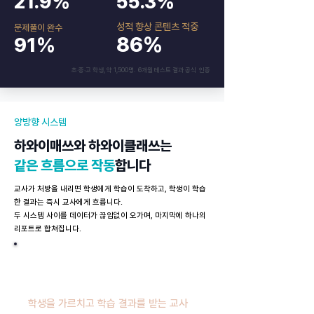
21.9%
55.3%
성적 향상 콘텐츠 적중
문제풀이 완수
86%
91%
초·중·고 학생, 약 1,500명. 6개월 테스트 결과 공식 인증
양방향 시스템
하와이매쓰와 하와이클래쓰는
같은 흐름으로 작동
합니다
교사가 처방을 내리면 학생에게 학습이 도착하고, 학생이 학습
한 결과는 즉시 교사에게 흐릅니다.
두 시스템 사이를 데이터가 끊임없이 오가며, 마지막에 하나의
리포트로 합쳐집니다.
FOR TEACHERS
하와이매쓰
학생을 가르치고 학습 결과를 받는 교사