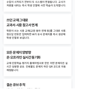
수업이 시작되기 전부터 두 시스템이 연결됩니다. 교사가
처방을 내리는 즉시 학생 단말에 사전 학습이 도착합니다.
쓰던 교재 그대로
교과서·시중 참고서 연계
학원이 쓰는 시중 교재(교원·동아·천재 등)를 그대로 사용.
정오답 번호만 입력하면 AI가 유사 문제지를 즉시 생성해
학생 단말로 보냅니다.
모든 문제지 양방향
온·오프라인 실시간 동기화
교재·단원학습·평가지·출제마법사로 만든 어떤 문제지든 실
시간 양방향 공유. 인쇄물도 문제지 하단 QR 코드로 자동
채점됩니다.
결손 큐브 추적
발견 → 처방 → 회복 (특허)
학생의 모든 학습이 실시간 누적되어, 현재 약점뿐 아니라
과거 결손까지 거꾸로 추론합니다. 6가지 색깔 큐브를 클
릭하면 영상·문제로 즉시 보강.