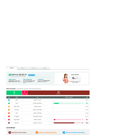
º 인터랙티브 활동 (빈칸·마인드맵·문해력)
º 결평가 풀이 + 자동 채점·해설
º 무학년 보강 학습 + 큐브 회복
보강 콘텐츠 →
처방 · 문제 · 콘텐츠 →